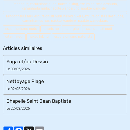
Randonue, escurisione nuda, naked hiking, excursionismo desnudo,
caminhada nuda, nackte wanderung, naakte wandelen,
randonneurs nus, escursionisti nudi, naked hikers, excursionistas desnudos,
caminhantes nus, nackte wanderer, naakte wandelaars
escursionismo nudo
naturismo
naturgita
escursionisti nudi
gitanti nudi
naked hiking
escursionismo naturista
Articles similaires
Yoga et/ou Dessin
Le 08/05/2026
Nettoyage Plage
Le 02/05/2026
Chapelle Saint Jean Baptiste
Le 22/03/2026
Partager
Facebook
X
Email