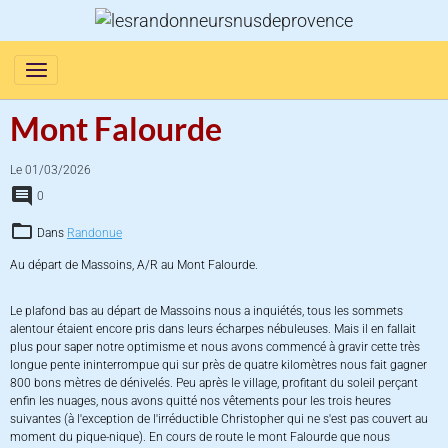
Mont Falourde
Le 01/03/2026
0
Dans
Randonue
Au départ de Massoins, A/R au Mont Falourde.
Le plafond bas au départ de Massoins nous a inquiétés, tous les sommets
alentour étaient encore pris dans leurs écharpes nébuleuses. Mais il en fallait
plus pour saper notre optimisme et nous avons commencé à gravir cette très
longue pente ininterrompue qui sur près de quatre kilomètres nous fait gagner
800 bons mètres de dénivelés. Peu après le village, profitant du soleil perçant
enfin les nuages, nous avons quitté nos vêtements pour les trois heures
suivantes (à l'exception de l'irréductible Christopher qui ne s'est pas couvert au
moment du pique-nique). En cours de route le mont Falourde que nous