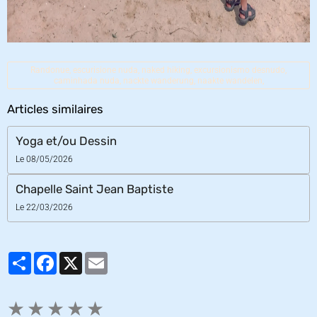
Randonue, escurisione nuda, naked hiking, excursionismo desnudo,
caminhada nuda, nackte wanderung, naakte wandelen,
Articles similaires
Yoga et/ou Dessin
Le 08/05/2026
Chapelle Saint Jean Baptiste
Le 22/03/2026
Partager
Facebook
X
Email
★
★
★
★
★