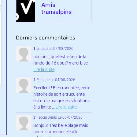
Amis
transalpins
Derniers commentaires
1
arnaud
Le 07/08/2026
bonjour , quel est le lieu de la
rando du 16 aout? merci bise
Lire la suite
2
Philippe
Le 04/08/2026
Excellent ! Bien racontée, cette
histoire de sortie truculente
est drôle malgré les situations
à la limite ...
Lire la suite
3
Faccia Denis
Le 06/07/2026
Bonjour Très belle plage mais
poure stationner c'est la