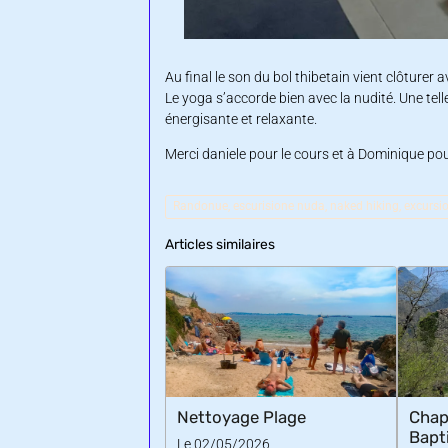
Au final le son du bol thibetain vient clôturer 
Le yoga s’accorde bien avec la nudité. Une tel
énergisante et relaxante.
Merci daniele pour le cours et à Dominique pour
Randonue, escurisione nuda, naked hiking, excur
Articles similaires
Nettoyage Plage
Chap
Bapt
Le 02/05/2026