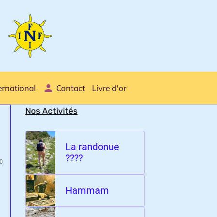
ernational
Contact
Livre d'or
Nos Activités
La randonue
????
0
Hammam