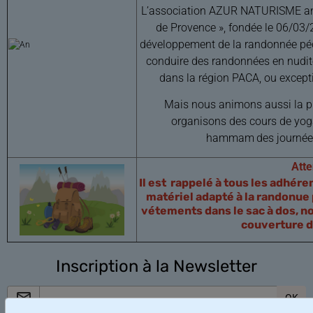
L’association AZUR NATURISME a
de Provence », fondée le 06/03/2
développement de la randonnée péd
conduire des randonnées en nudité 
dans la région PACA, ou except
Mais nous animons aussi la pla
organisons des cours de yoga
hammam
des journée 
Atte
Il est rappelé à tous les adhére
matériel adapté à la randonue
vétements dans le sac à dos, no
couverture de
Inscription à la Newsletter
OK