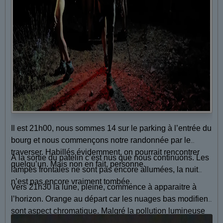
Il est 21h00, nous sommes 14 sur le parking à l’entrée du
bourg et nous commençons notre randonnée par le
traverser. Habillés évidemment, on pourrait rencontrer
A la sortie du patelin c’est nus que nous continuons. Les
quelqu’un. Mais non en fait, personne.
lampes frontales ne sont pas encore allumées, la nuit
n’est pas encore vraiment tombée.
Vers 21h30 la lune, pleine, commence à apparaitre à
l’horizon. Orange au départ car les nuages bas modifient
sont aspect chromatique. Malgré la pollution lumineuse
des villes de la côte les spécialistes nomment les