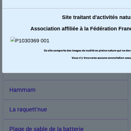
Aujourd'hui
14
visiteurs -
15
pages vues
Site traitant d'activités natu
Total
Association affiliée à la Fédération Fra
1005768
visiteurs -
3098881
pages vues
Nos Activités
Ce site comporte des images de nudité en pleine nature qui ne de
Vous n'y trouverez aucune connotation sexue
La randonue ????
Hammam
La raquett'nue
Plage de sable de la batterie