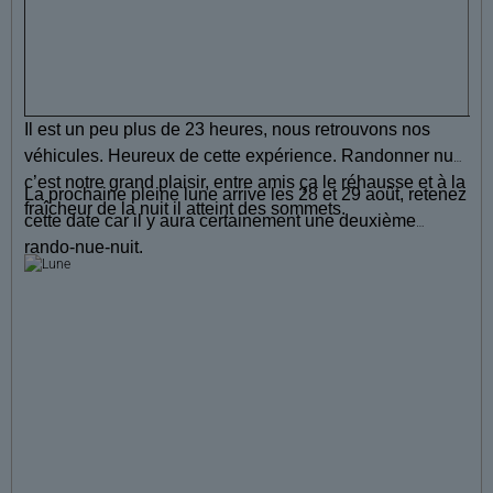
Il est un peu plus de 23 heures, nous retrouvons nos
véhicules. Heureux de cette expérience. Randonner nus
c’est notre grand plaisir, entre amis ça le réhausse et à la
La prochaine pleine lune arrive les 28 et 29 août, retenez
fraîcheur de la nuit il atteint des sommets.
cette date car il y aura certainement une deuxième
rando-nue-nuit.