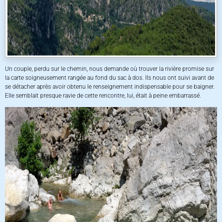
Un couple, perdu sur le chemin, nous demande où trouver la rivière promise sur
la carte soigneusement rangée au fond du sac à dos. Ils nous ont suivi avant de
se détacher après avoir obtenu le renseignement indispensable pour se baigner.
Elle semblait presque ravie de cette rencontre, lui, était à peine embarrassé.