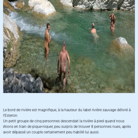
Le bord de rivière est magnifique, à la hauteur du label rivière sauvage délivré à
l’Esteron.
Un petit groupe de cinq personnes descendait la rivière à pied quand nous
étions en train de pique-niquer, peu surpris de trouver 8 personnes nues, après
avoir dépassé un couple certainement peu habillé lui aussi.