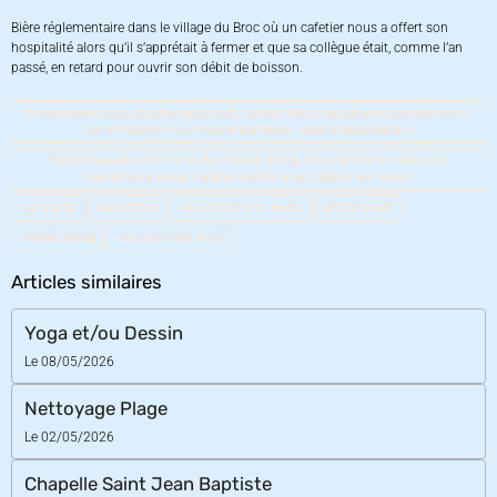
Bière réglementaire dans le village du Broc où un cafetier nous a offert son
hospitalité alors qu’il s’apprétait à fermer et que sa collègue était, comme l’an
passé, en retard pour ouvrir son débit de boisson.
randonneurs nus, escursionisti nudi, naked hikers, excursionistas desnudos,
caminhantes nus, nackte wanderer, naakte wandelaars
Randonue, escurisione nuda, naked hiking, excursionismo desnudo,
caminhada nuda, nackte wanderung, naakte wandelen,
naturgita
naturismo
escursionismo nudo
gitanti nudi
naked hiking
escursionisti nudi
Articles similaires
Yoga et/ou Dessin
Le 08/05/2026
Nettoyage Plage
Le 02/05/2026
Chapelle Saint Jean Baptiste