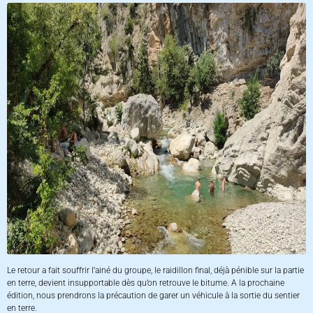
Le retour a fait souffrir l’ainé du groupe, le raidillon final, déjà pénible sur la partie
en terre, devient insupportable dès qu’on retrouve le bitume. A la prochaine
édition, nous prendrons la précaution de garer un véhicule à la sortie du sentier
en terre.