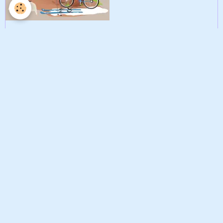
Visorando
Camping Naturiste l'Origan
Amis transalpins