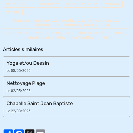
escursionisti nudi
naked hiking
escursionismo nudo
naturismo
naturgita
Randonue, escurisione nuda, naked hiking, excursionismo desnudo,
caminhada nuda, nackte wanderung, naakte wandelen,
randonneurs nus, escursionisti nudi, naked hikers, excursionistas desnudos,
caminhantes nus, nackte wanderer, naakte wandelaars
Articles similaires
Yoga et/ou Dessin
Le 08/05/2026
Nettoyage Plage
Le 02/05/2026
Chapelle Saint Jean Baptiste
Le 22/03/2026
Partager
Facebook
X
Email