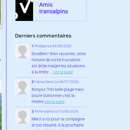
Amis
transalpins
Derniers commentaires
1
Philippe
Le 04/08/2026
Excellent ! Bien racontée, cette
é
histoire de sortie truculente
est drôle malgré les situations
à la limite ...
Lire la suite
2
Faccia Denis
Le 06/07/2026
Bonjour Très belle plage mais
poure stationner c'est la
misère
Lire la suite
3
Anne-sophie
Le 15/06/2026
Merci a toi pour ta compagnie
et ton résumé. A la prochaine