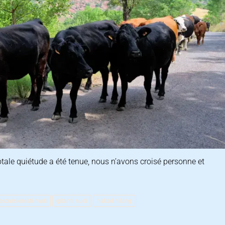
ale quiétude a été tenue, nous n’avons croisé personne et
escursionisti nudi
gitanti nudi
naked hiking