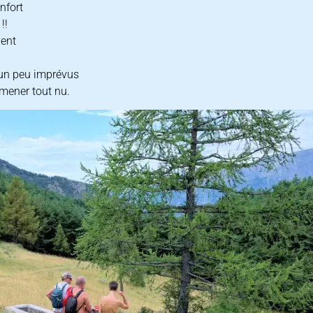
nfort
!!
ient
 un peu imprévus
omener tout nu.