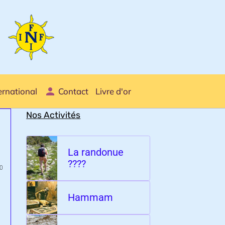
ernational
Contact
Livre d'or
Nos Activités
La randonue
????
0
Hammam