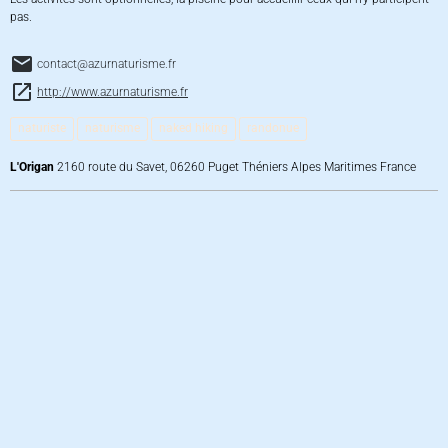
pas.
contact@azurnaturisme.fr
http://www.azurnaturisme.fr
naturiste
naturisme
naked hiking
randonue
L'Origan
2160 route du Savet, 06260 Puget Théniers Alpes Maritimes France