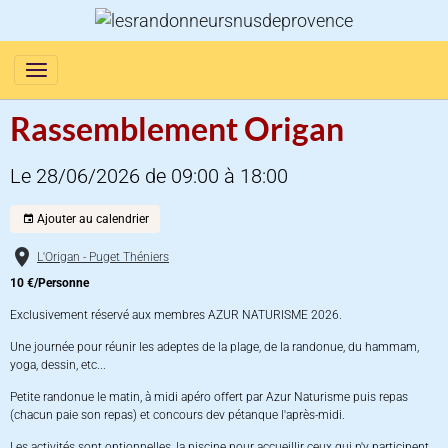
Rassemblement Origan
Le 28/06/2026
de 09:00
à 18:00
Ajouter au calendrier
L'Origan - Puget Théniers
10 €/Personne
Exclusivement réservé aux membres AZUR NATURISME 2026.
Une journée pour réunir les adeptes de la plage, de la randonue, du hammam,
yoga, dessin, etc...
Petite randonue le matin, à midi apéro offert par Azur Naturisme puis repas
(chacun paie son repas) et concours dev pétanque l'après-midi.
Les activités sont optionnelles, la piscine pour accueillir ceux qui n'y participent