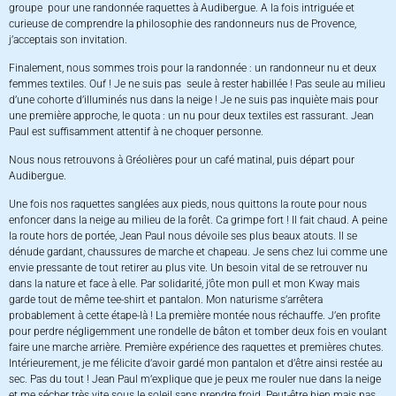
groupe pour une randonnée raquettes à Audibergue. A la fois intriguée et
curieuse de comprendre la philosophie des randonneurs nus de Provence,
j’acceptais son invitation.
Finalement, nous sommes trois pour la randonnée : un randonneur nu et deux
femmes textiles. Ouf ! Je ne suis pas seule à rester habillée ! Pas seule au milieu
d’une cohorte d’illuminés nus dans la neige ! Je ne suis pas inquiète mais pour
une première approche, le quota : un nu pour deux textiles est rassurant. Jean
Paul est suffisamment attentif à ne choquer personne.
Nous nous retrouvons à Gréolières pour un café matinal, puis départ pour
Audibergue.
Une fois nos raquettes sanglées aux pieds, nous quittons la route pour nous
enfoncer dans la neige au milieu de la forêt. Ca grimpe fort ! Il fait chaud. A peine
la route hors de portée, Jean Paul nous dévoile ses plus beaux atouts. Il se
dénude gardant, chaussures de marche et chapeau. Je sens chez lui comme une
envie pressante de tout retirer au plus vite. Un besoin vital de se retrouver nu
dans la nature et face à elle. Par solidarité, j’ôte mon pull et mon Kway mais
garde tout de même tee-shirt et pantalon. Mon naturisme s’arrêtera
probablement à cette étape-là ! La première montée nous réchauffe. J’en profite
pour perdre négligemment une rondelle de bâton et tomber deux fois en voulant
faire une marche arrière. Première expérience des raquettes et premières chutes.
Intérieurement, je me félicite d’avoir gardé mon pantalon et d’être ainsi restée au
sec. Pas du tout ! Jean Paul m’explique que je peux me rouler nue dans la neige
et me sécher très vite sous le soleil sans prendre froid. Peut-être bien mais pas