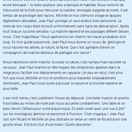
envie d’essayer ! Je reste quelque peu sceptique et habillée. Nous sortons de
l’obscurité de la forêt pour retrouver la clairière enneigée, baignée de soleil. Il est
temps de se protéger des rayons. Michèle et moi crémons visage et épaules
légèrement dénudées, Jean Paul protège un seul endroit bien personnel. Le
reste de son corps étant bronzé uniformément sans ligne de démarcation. Après
tout chacun sa zone sensible ! La marche reprend et les paysages défilent devant
nous. C’est magnifique ! Nous apercevons en chemin les traces probables d’un
loup. En bon guide passionné, Jean Paul nous donne un cours de géologie et
nous raconte les arbres, la nature, la faune. Que c’est agréable d’avoir un
compagnon de marche désireux de partager son savoir !
Nous reprenons notre marche. Ecoutez la nature, c’est sympa mais raconter sa
vie aussi. Jean Paul marche en tête traçant des empreintes géantes dans la
neige pour faciliter nos déplacements en raquette. Un peu en recul, c’est plus
fort que nous, Michèle et moi en profitons pour bavarder inlassablement.
Gentiment, Jean Paul nous invite à écouter la nature et la montée reprend de
plus belle.
Il est midi trente, c’est justement l’heure du déjeuner. Une belle maison en pierres
fossilisées au milieu de nulle part nous accueille cordialement. Une table et un
banc feront l’affaire pour notre pique-nique. En plein soleil avec une vue à 360°
sur les montagnes alentour et personne à l’horizon. C’est magique ! Jean Paul
sort son Ricard et Michèle un peu distraite se verse un verre de Ricard pour une
goutte d’eau. Elle boit tout d’une traite ! Quelle descente !